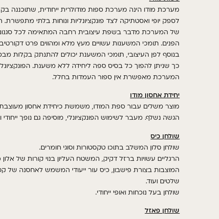
מערכת מודו הינה מערכת ספות מודולרית ייחודית
,
שתוכננה בקפ
לספק יופי ואסטתיקה לצד פונקציונליות ונוחות בלתי מתפשרת
.
ה
של המערכת מדבר בשפת עיצובית רחבה המתאימה לכל סגנונו
הפנים
.
תומכי המשענות עשויים מעץ מלא ומהווים פרט דקורטיבי ו
בנוסף לפן העיצובי
,
תומכי המשענת יכולים להתנתק בקלות מבס
כך שניתן להפוך כל בסיס ספה ליחידה ללא משענת
.
הפונקציונל
המערכת מאפשרת אין ספור העמדות בחלל
.
יחידת אחסון מודו
מוצר משלים עבור ספת המודו, משמשת כיחידת אחסון מעוצבת
הגשה נשלף. מעבר לשימוש הפונקציונלי, מוסיפה גם נופך ייחודי ו
שולחן
כיס
שולחן סלון המשלב בתוכו טקסטורות וסוגי חומרים
.
הרגליים עשויות ברזל דקיק
,
המשטח העליון בנוי קורות של אלון 
המוצבות בצורת פישבון
,
כיס עור ייעודי המשמש לאחסנה של קט
שלטים ועוד
.
שולחן בעל נוכחות ואופי ייחודי
.
שולחן פאזל