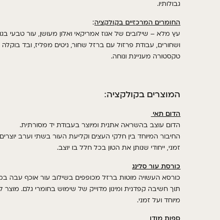
גבולותיו
.
החומרים המרכזיים בקולקציה
:
עץ מלא
–
שילובים של אגוז אמריקאי ואלון מעושן
,
עור טבעי בגוו
ושחורים
,
עבודת פרזול עם ברזל שחור
,
ניטים מפליז
,
ובד בוקלה 
טקסטורה מעניינת ונוחה
.
המוצרים בקולקציה
:
הדום תאי
הדום עוצב בהשראה אתנית ומיוצר בעבודת יד מסורתית.
החיבור המיוחד בין חלקי העצים וקליעת העור בשתי וערב יוצרים
זמני, ייחודי שנותן את הטון בכל חלל בו יוצב.
כורסת עור סלינג
כורסא העשויה מוטות ברזל מכופפים בשילוב עור אוכף עבה במי
תוך חשיבה קפדנית ומינון מדוייק של שימוש בחומרי גלם. מוצר ל
מיוחד ועל זמני.
ספו
ת מודו