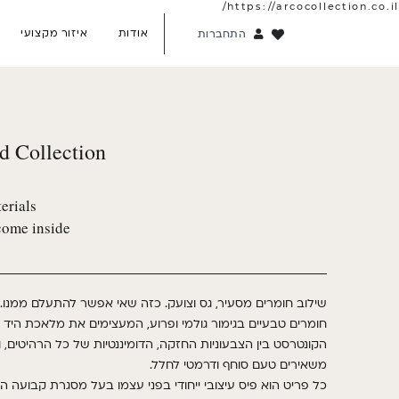
https://arcocollection.co.il/
אודות
איזור מקצועי
התחברות
d Collection
erials
come inside
שילוב חומרים מסעיר
,
גס
וצועק
.
כזה שאי אפשר להתעלם ממנו
.
חומרים טבעיים בגימור גולמי ופרוע
,
המעצימים את מלאכת היד 
הקונטרסט בין הצבעוניות החזקה
,
הדומיננטיות של כל הרהיטים
,
ו
משאירים טעם סוחף ודרמטי לחלל
.
כל פריט הוא פיס עיצובי ייחודי בפני עצמו בעל מסגרת קבועה 