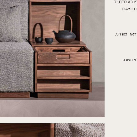
ו בעבודת יד
ת ונאטם
ראה מודרני,
 נוצות
.