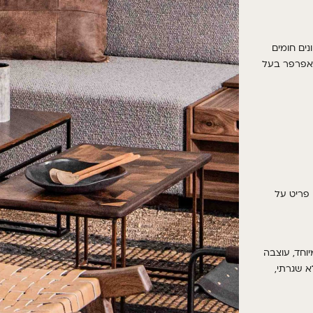
נים חומים
אפרפר בעל
 פריט על
וחד, עוצבה
א שגרתי,