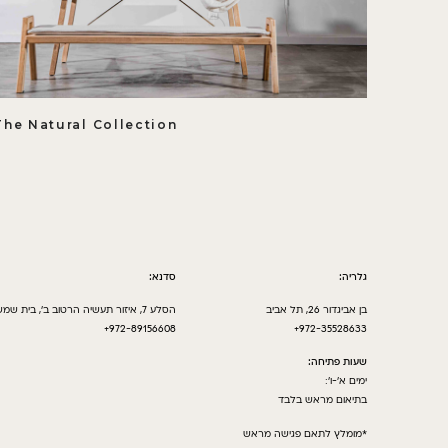
The Natural Collection
גלריה:
סדנא:
בן אביגדור 26, תל אביב
הסלע 7, איזור תעשיה הרטוב ב’, בית שמש
972-89156608+
972-35528633+
שעות פתיחה:
ימים א’-ו’:
בתיאום מראש בלבד
*מומלץ לתאם פגישה מראש