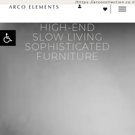
https://arcocollection.co.il/
HIGH-END
פתח
SLOW LIVING
SOPHISTICATED
FURNITURE