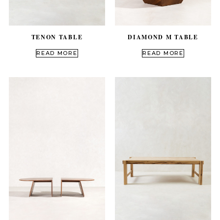
DIAMOND M TABLE
TENON TABLE
out of 5
out of 5
READ MORE
READ MORE