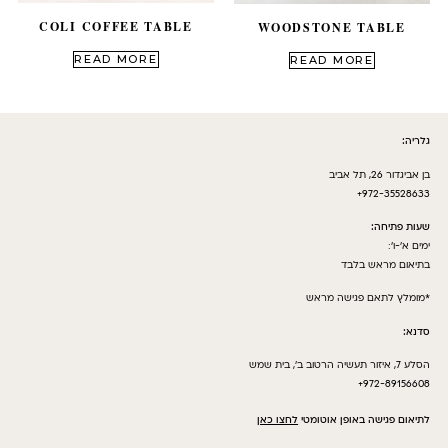
COLI COFFEE TABLE
WOODSTONE TABLE
out of 5
out of 5
READ MORE
READ MORE
גלריה:
בן אביגדור 26, תל אביב
972-35528633+
שעות פתיחה:
ימים א’-ו’:
בתיאום מראש בלבד
*מומלץ לתאם פגישה מראש
סדנא:
הסלע 7, איזור תעשיה הרטוב ב’, בית שמש
972-89156608+
לתיאום פגישה באופן אוטומטי
לחצו כאן