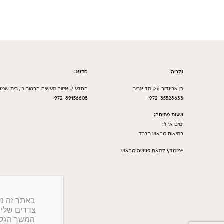
גלריה:
סדנא:
בן אביגדור 26, תל אביב
הסלע 7, איזור תעשיה הרטוב ב’, בית שמש
972-89156608+
972-35528633+
שעות פתיחה:
ימים א’-ו’:
בתיאום מראש בלבד
*מומלץ לתאם פגישה מראש
צדדים שלישי
המשך הגלי