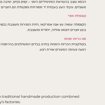
ישיבה נמ
,
קווים נקיים
–
הכסא עוצב בהשראת המינימיליזם היפני
עיבוד העץ בעבודת יד מסורתית ומוקפדת הם היוצרים פר
.
מעוגלים
קונסולת מוג’י
הקונסולה עשויה עץ אגוז אמריקאי, חזית המגירות מעוצבת בקווי
בעץ ויוצרים דוגמא אחידה, ייחודית ומעוצבת.
סט כריות יפניות
בקולקציית הכריות היפניות בחרנו בבדים המשתלבים בהרמוניה
רגועה ונעימה המשרים אוירת רוגע.
s to traditional handmade production combined
’s factories.