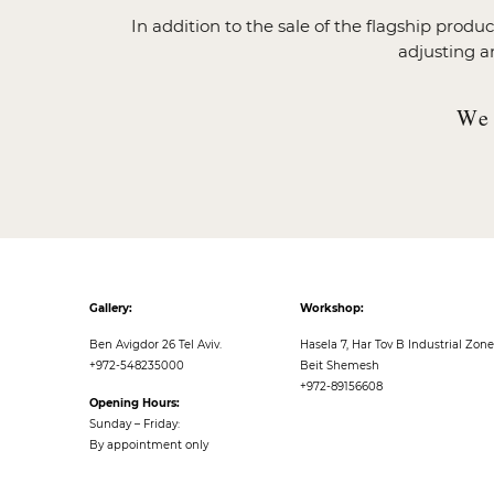
In addition to the sale of the flagship prod
adjusting a
We 
Gallery:
Workshop:
Ben Avigdor 26 Tel Aviv.
Hasela 7, Har Tov B Industrial Zone
+972-
548235000
Beit Shemesh
+972-89156608
Opening Hours:
Sunday – Friday:
By appointment only