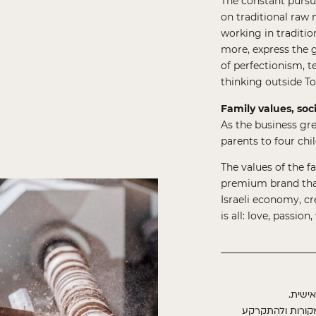
The constant pursui
on traditional raw
working in traditio
more, express the 
of perfectionism, 
thinking outside To
Family values, soc
As the business gr
parents to four chil
The values of the f
premium brand tha
Israeli economy, cr
is all: love, passi
.
אישית
מקורות ולהתקרקע