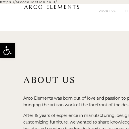
https://arcocollection.co.il/
ABOUT US
P
Open toolbar
ABOUT US
Arco Elements was born out of love and passion to 
bringing the artisan work of the forefront of the des
After 15 years of experience in manufacturing, desi
customizing furniture, we wanted to share knowledg
beauty and produce handmade furniture, for private 