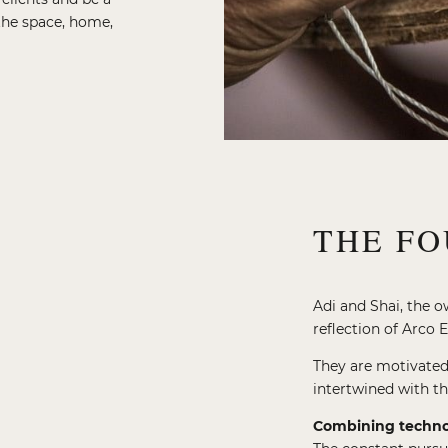
 the space, home,
THE F
Adi and Shai, the o
reflection of Arco 
They are motivated 
intertwined with t
Combining technol