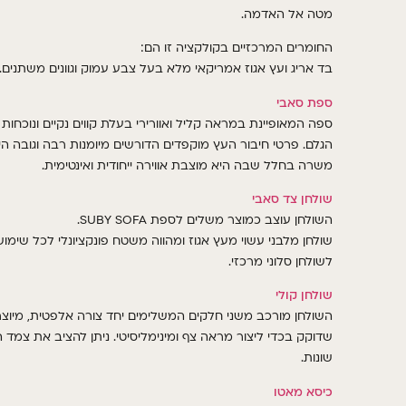
.
מטה אל האדמה
:
החומרים המרכזיים בקולקציה זו הם
.
בד אריג ועץ אגוז אמריקאי מלא בעל צבע עמוק וגוונים משתנים
ספת סאבי
ספה המאופיינת במראה קליל ואוורירי בעלת קווים נקיים ונוכחות 
הגלם. פרטי חיבור העץ מוקפדים הדורשים מיומנות רבה וגובה הי
משרה בחלל שבה היא מוצבת אווירה ייחודית ואינטימית.
שולחן
צד
סאבי
SUBY SOFA.
השולחן עוצב כמוצר משלים לספת
שולחן מלבני עשוי מעץ אגוז ומהווה משטח פונקציונלי לכל שימוש
.
לשולחן סלוני מרכזי
שולחן
קולי
מיוצר
,
השולחן מורכב משני חלקים המשלימים יחד צורה אלפטית
ניתן להציב את צמד 
.
שדוקק בכדי ליצור מראה צף ומינימליסיטי
.
שונות
כיסא
מאטו