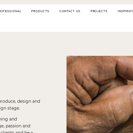
ROFESSIONAL
PRODUCTS
CONTACT US
PROJECTS
INSPIRAT
produce, design and
ign stage.
gning and
e, passion and
clients and be a