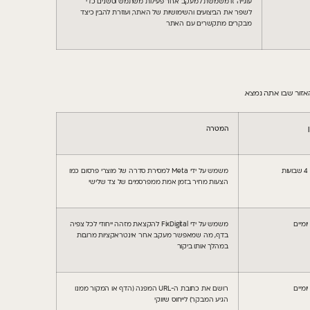
עוגייה זו משמשת למעקב אחר פעילות משתמש וסשנים כדי
לשפר את הביצועים והשימושיות של האתר, ועוזרת להבין כיצד
מבקרים מתקשרים עם האתר
המטרה
משמש על ידי Meta למסירת סדרה של מוצרי פרסום כמו
הצעות מחיר בזמן אמת ממפרסמים של צד שלישי
משמש על ידי FixDigital להקצאת מזהה ייחודי לכל צפיה
בדף, מה שמאפשר מעקב אחר אינטראקציות מרובות
במהלך אותו ביקור
רושם את כתובת ה-URL המפנה (הדף או המקור ממנו
הגיע המבקר) לייחוס שיווקי