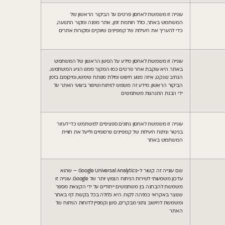
עוגייה זו משמשת לאחסון פרטים על הביקור הראשון של
המשתמש באתר, כולל חותמת זמן, אתר מפנה ומקור התנועה,
כדי להעריך את היעילות של קמפיינים שיווקיים ומקורות אתרים
עוגייה זו משמשת לאחסון מידע על הסשן הראשון של המשתמש
באתר. היא עוקבת אחר פרטים כמו המקור ממנו הגיע המשתמש,
הנתיב שנקט, איזה מנוע חיפוש ומילת מפתח שימשו, ומיקומם בזמן
הביקור הראשון. מידע זה משמש לניתוח ושיפור ביצועי האתר על
ידי הבנת התנהגות משתמשים
עוגייה זו משמשת לאחסון נתונים ספציפיים למשתמש כדי לעזור
בניטור וניתוח היעילות של קמפיינים פרסומיים ולייעל את חוויית
המשתמש באתר
שם עוגייה זה קשור ל-Google Universal Analytics – שהוא
עדכון משמעותי לשירות הניתוח הנפוץ יותר של Google. עוגייה זו
משמשת להבחנה בין משתמשים ייחודיים על ידי הקצאת מספר
שנוצר באקראי כמזהה לקוח. היא כלולה בכל בקשת דף באתר
ומשמשת לחישוב נתוני מבקרים, סשן וקמפיין לדוחות הניתוח של
האתר