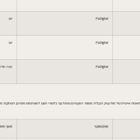
FixDigital
יום
FixDigital
יום
FixDigital
שנה חודש
תאמה אישית של מודעות, הגבלת מספר הפעמים שמודעה כלשהי תוצג למשתמש מסוים, השתקת מודע
ספק/מקור
משך הזמן