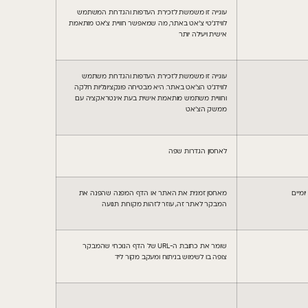
עוגייה זו משמשת לזכירת העדפות והגדרות המשתמש
לווידג’טי צ’אט באתר, מה שמאפשר חוויית צ’אט מותאמת
אישית ויעילה יותר
עוגייה זו משמשת לזכירת העדפות והגדרות משתמש
לווידג’ט הצ’אט באתר. היא מבטיחה פונקציונליות חלקה
וחוויית משתמש מותאמת אישית בעת אינטראקציה עם
ממשק הצ’אט
לאחסון הגדרות שפה
מאחסן זמנית את האתר או הדף המפנה שהפנה את
המבקר לאתר זה, עוזר לזהות מקורות תנועה
שומר את כתובת ה-URL של הדף הנוכחי שהמבקר
צופה בו לשימוש בניתוח ומעקב מקור ליד