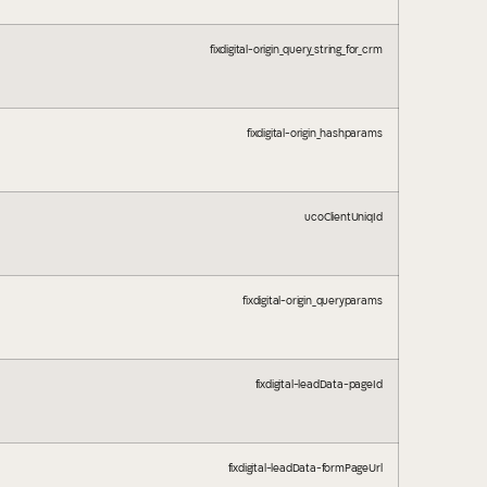
fixdigital-origin_query_string_for_crm
fixdigital-origin_hashparams
ucoClientUniqId
fixdigital-origin_queryparams
fixdigital-leadData-pageId
fixdigital-leadData-formPageUrl