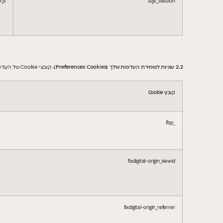
.js
sbjs_session
2.2 עוגיות לשמירת העדפות שלך (
Preferences Cookies
).
קובצי Cookie של העדפות מאפשרים לאתר לזכור מידע המתאים את האתר להעדפות שלך, כמו השפה המועדפת עליך או האזור שבו אתה נמצא.
קובץ
Cookie
_fbp
fixdigital-origin_viewid
fixdigital-origin_referrer