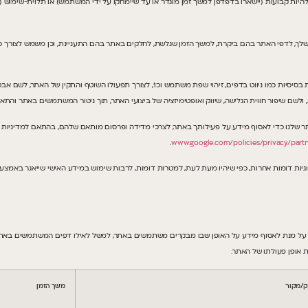
ות להיות קבועות (יישארו בדפדפן למשך זמן מוגדר או עד שיימחקו על ידי המשתמש) או תלוית-שימוש 
1. המידע הנאסף באמצעות העוגיות נוגע, בין היתר, לכתובת ה- IPאו ה-Device ID שלך, לדפי האתר בהם ביקרת, למשך הזמן שגלשת, לחלקים באתר
יות בסיסיות כמו ניווט בדפים, זיהוי שפת משתמש וכו’, לצורך תפעולו השוטף והתקין של האתר, לשם 
, ולשם שיפור חווית הגלישה, שיווק ואופטימיזציה של ביצועי האתר, תוך ניטור המשתמשים באתר וה
שויים להשתמש בעוגיות שיוטמעו באתר שלנו כדי לאסוף מידע על פעילותך באתר, לצרכי מדידה ופרסום מותאם שלהם,
.
www.google.com/policies/privacy/part
ה על מנת לאסוף מידע על האופן שבו מבקרים משתמשים באתר, למשל לאילו דפים המשתמשים באתר 
 אופן פעולתו של האתר.
/מקור
משך הזמן