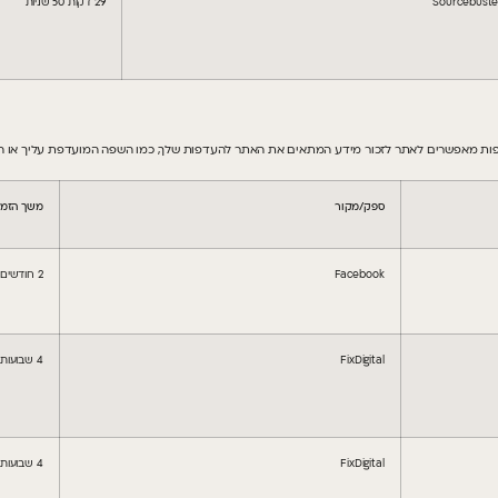
Sourcebuster
29 דקות 50 שניות
ספק/מקור
משך הזמן
Facebook
2 חודשים 4 שבועות
FixDigital
4 שבועות יומיים
FixDigital
4 שבועות יומיים