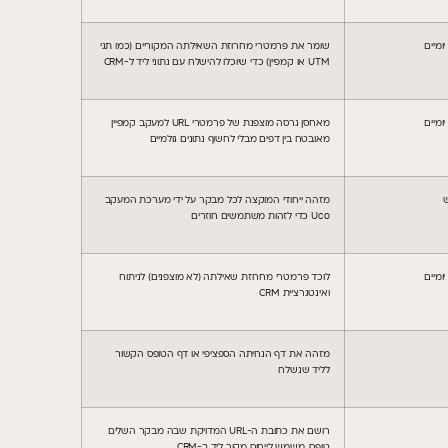
שומר את פרמטרי מחרוזת השאילתה המקוריים (כמו תגי
UTM או קמפיין) כדי שיוכלו להישלח עם נתוני ליד ל-CRM
מאחסן גרסה מוצפנת של פרמטרי URL למעקב קמפיין
מאובטח בין דפים מבלי לחשוף נתונים גולמיים
מזהה ייחודי המוקצה לכל מבקר על ידי מערכת המעקב
Uco כדי לזהות משתמשים חוזרים
לוכד פרמטרי מחרוזת שאילתה (לא מוצפנים) לניתוח
ואינטגרציית CRM
מזהה את דף הנחיתה הספציפי או דף הטופס הקשור
לליד שנשלח
רושם את כתובת ה-URL המדויקת שבה מבקר השלים
טופס, משמש לייחוס מקור ליד ב-CRM