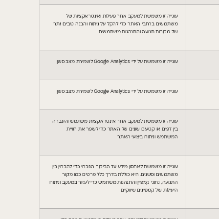
עוגייה זו משמשת למעקב אחר פעילות ואינטראקציות של
משתמשים ברחבי האתר כדי להקל על ניתוח והבנה טובים יותר
של מקורות תנועה והתנהגות משתמשים
עוגייה זו משמשת על ידי Google Analytics לשמירת מצב סשן
עוגייה זו משמשת על ידי Google Analytics לשמירת מצב סשן
עוגייה זו משמשת למעקב אחר אינטראקציות משתמש והעברה
בין דפים או קטעים שונים של האתר כדי לשפר את חוויית
המשתמש וניתוח ביצועי האתר
עוגייה זו משמשת לאחסון מידע על הביקור הנוכחי כדי להבחין בין
משתמשים וסשנים. היא כוללת בדרך כלל פרטים כמו מקור
התנועה, נתוני קמפיין והתנהגות משתמש כדי לעזור במעקב וניתוח
היעילות של קמפיינים שיווקיים