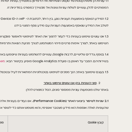
1.1 עוגיות הן פיסות קטנות של טקסט הנשלחות אל הדפדפן במכשירך, עוגיות יכול
המפורטים להלן, עשויים לשלוח עוגיות שונות אל מכשירך כמפורט במדיניות זו.
2
לשלב את המידע שנאסף באמצעות העוגיות עם מידע נוסף המצוי בידנו.
1.3 אנו עושים שימוש בעוגיות כדי לעזור להפוך את האתר לשימושי ולאפשר פונקצ
השימוש באתר, לצורך אימות פרטים וזיהוי המשתמש, לצורך מניעת הונאות ותרמיות
1.4 בנוסף, צדדים שלישיים, לרבות Google, ע
בשירותיהם. הסבר על האופן בו פועלת Google Analytics מופיע בקישור הבא:
ners
1.5 בעצם שימושך באתר, הנך מסכים לשימוש בטכנולוגיות המתוארות לעיל ובטכנולוגיות דומות אחרות, כפי שיהיו מעת לעת, למטרות דומות, לרבות שימוש במידע האישי שייאגר באמצעותן.
סוגי העוגיות בהן אנו עושים שימוש באתר
באתר שלנו מוטמעות עוגיות ממספר סוגים, הכול כמפורט להלן:
2.1 עוגיות לשיפור ביצועי האתר (
Performance Cookies
).
אנו נעזרים בעוגיות אל
שהעוגיות האלה אוספות הוא מידע מצטבר ואנונימי, והוא משמש אותנו כדי לשפר את
קובץ
Cookie
ספק