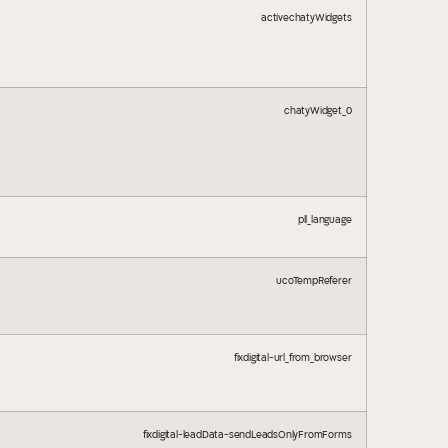
activechatyWidgets
chatyWidget_0
pll_language
ucoTempReferer
fixdigital-url_from_browser
fixdigital-leadData-sendLeadsOnlyFromForms