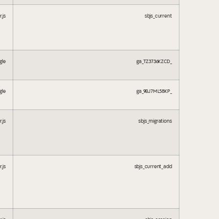
.js
sbjs_current
gle
_ga_TZ3736KZCD
gle
_ga_9BJ7ML58KP
.js
sbjs_migrations
.js
sbjs_current_add