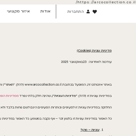
https://arcocollection.co.il/
אודות
איזור מקצועי
התחברות
מדיניות עוגיות
(
Cookies
)
עודכנה לאחרונה: 23באוקטובר 2025
באתר אינטרנט זה, המופעל בכתובת www.arcocollection.co.il (להלן: “
האתר
“) והמ
במדיניות עוגיות זו (להלן: “
מדיניות העוגיות
“), שהינה חלק בלתי נפרד
ממדיניות הפר
החלוקה במדיניות עוגיות זו לסעיפים וכותרות הסעיפים הינם לשם נוחות בלבד ולא
כל האמור במדיניות עוגיות זו בלשון זכר – אף נקבה במשמע. כל האמור במדיניות עו
עוגיות – מהן?