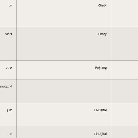
Chaty
יום
Chaty
שבוע
Polylang
שנה
4 שבועות יומיים
FixDigital
סשן
FixDigital
יום