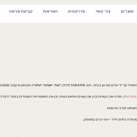
מוצרים
צור קשר
פרויקטים
השראות
קביעת פגישה
נוהל על ידי ארקו אס אן בע”מ , ח.פ. 514547314 (להלן: “
אנו
“, “
אנחנו
“, “
שלנו
“), מוטמעים קבצי Cookies וטכנולוגיות ניטור דומות, כגון תגיות פיקסל וכיוצ”ב (להלן יחד: “
טיות שלנו
, נפרט את העוגיות בהן אנו עושים שימוש באתר, וכן את האפשרויות העומדות בפניך להגדיר
 תשמש לצרכי פרשנות.
גיות זו בלשון יחיד – אף רבים במשמע.