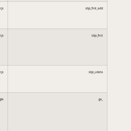
.js
sbjs_first_add
.js
sbjs_first
.js
sbjs_udata
gle
_ga