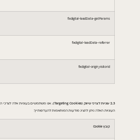
fixdigital-leadData-getParams
fixdigital-leadData-referrer
fixdigital-origin_visitorid
2.3 עוגיות לצרכי שיווק (
Targeting Cookies
).
אנו משתמשים בעוגיות אלה לצרכי ה
העוגיות האלה ניתן להציג מודעות המותאמות להעדפותייך.
קובץ
Cookie