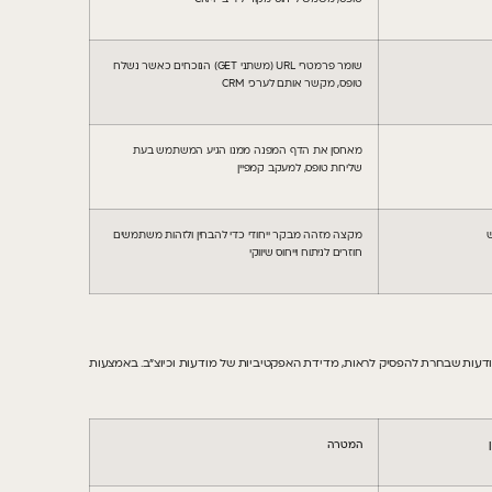
שומר פרמטרי URL (משתני GET) הנוכחים כאשר נשלח
טופס, מקשר אותם לערכי CRM
מאחסן את הדף המפנה ממנו הגיע המשתמש בעת
שליחת טופס, למעקב קמפיין
מקצה מזהה מבקר ייחודי כדי להבחין ולזהות משתמשים
חוזרים לניתוח וייחוס שיווקי
ות שבחרת להפסיק לראות, מדידת האפקטיביות של מודעות וכיוצ”ב. באמצעות
המטרה