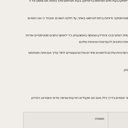
(יימחקו בעת סיום השימוש בדפדפן). בעת השימוש שלך באתר, אנו וספקי צד ג’
 בהם התעניינת, וכן משמש לצורך סטטיסטיקה ודוחות ביחס לשימוש באתר, על חלקיו השונים. מובהר כי אנו רשאים
אבטחת הנתונים בו והמידע שנאסף באמצעותו, כדי לאסוף נתונים סטטיסטיים אודות
תאמת התכנים להעדפות האישיות שלהם.
 בהתאם למדיניות הפרטיות שלהם ולתנאים אחרים שלהם שעשויים לחול עליך אם אתה משתמש
נכנסים בדרך כלל, ואם הם מקבלים הודעות שגיאה מדפי אינטרנט. המידע
המטרה