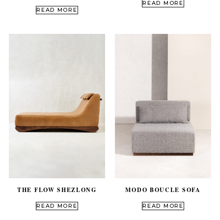
READ MORE
out of 5
READ MORE
MODO BOUCLE SOFA
THE FLOW SHEZLONG
out of 5
out of 5
READ MORE
READ MORE