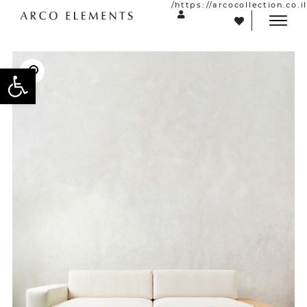
https://arcocollection.co.il/
פתח