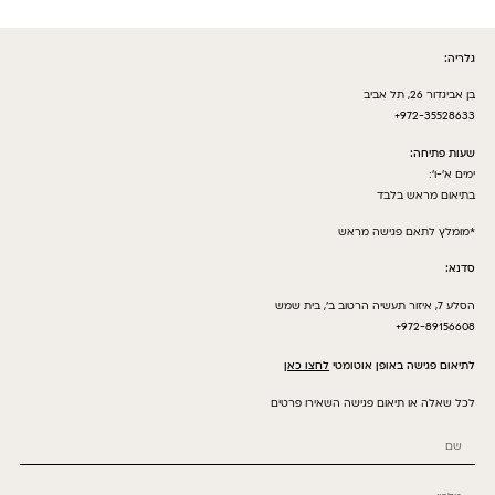
גלריה:
בן אביגדור 26, תל אביב
972-35528633+
שעות פתיחה:
ימים א’-ו’:
בתיאום מראש בלבד
*מומלץ לתאם פגישה מראש
סדנא:
הסלע 7, איזור תעשיה הרטוב ב’, בית שמש
972-89156608+
לתיאום פגישה באופן אוטומטי
לחצו כאן
לכל שאלה או תיאום פגישה השאירו פרטים