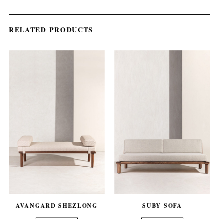
RELATED PRODUCTS
AVANGARD SHEZLONG
SUBY SOFA
out of 5
out of 5