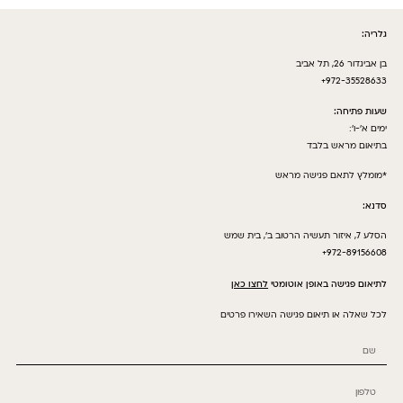
גלריה:
בן אביגדור 26, תל אביב
972-35528633+
שעות פתיחה:
ימים א’-ו’:
בתיאום מראש בלבד
*מומלץ לתאם פגישה מראש
סדנא:
הסלע 7, איזור תעשיה הרטוב ב’, בית שמש
972-89156608+
לתיאום פגישה באופן אוטומטי
לחצו כאן
לכל שאלה או תיאום פגישה השאירו פרטים