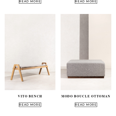
READ MORE
READ MORE
VITO BENCH
MODO BOUCLE OTTOMAN
out of 5
out of 5
READ MORE
READ MORE